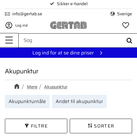
Sikker e-handel
Menu
info@gertab.se
Sverige
Log ind
Fa
Log ind for at se dine priser
Akupunktur
Mere
Akupunktur
Akupunkturnåle
Andet til akupunktur
FILTRE
SORTER