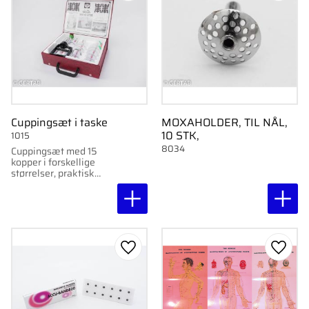
Cuppingsæt i taske
MOXAHOLDER, TIL NÅL,
10 STK,
1015
8034
Cuppingsæt med 15
kopper i forskellige
størrelser, praktisk
pakket i en taske.
Perfekt til professionel
og personlig brug.
Gem som favorit
Gem s