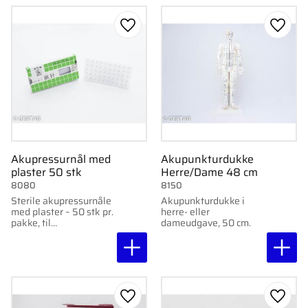
Gem som favorit
Gem s
Akupressurnål med
Akupunkturdukke
plaster 50 stk
Herre/Dame 48 cm
8080
8150
Sterile akupressurnåle
Akupunkturdukke i
med plaster – 50 stk pr.
herre- eller
pakke, til
dameudgave, 50 cm.
punktbehandling.
Gem som favorit
Gem s