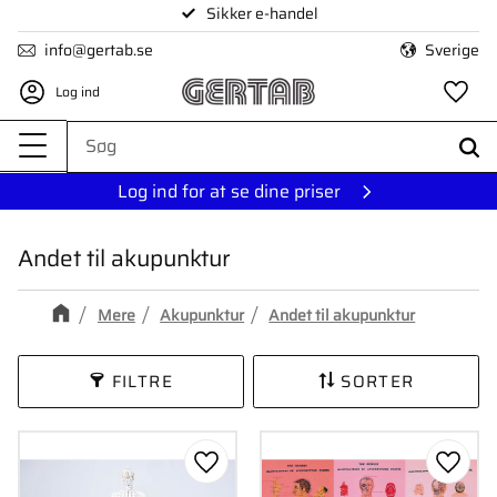
Sikker e-handel
Menu
info@gertab.se
Sverige
Log ind
Fa
Log ind for at se dine priser
Andet til akupunktur
Mere
Akupunktur
Andet til akupunktur
FILTRE
SORTER
Gem som favorit
Gem s