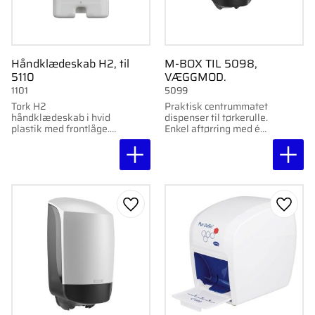
Håndklædeskab H2, til
M-BOX TIL 5098,
5110
VÆGGMOD.
1101
5099
Tork H2
Praktisk centrummatet
håndklædeskab i hvid
dispenser til tørkerulle.
plastik med frontlåge.
Enkel aftørring med én
Passer til Tork
hånd. Gennemsigtige
Advanced
paneler til kontrol af
papirhåndklæder.
papirniveau. Passer til
artikel 5098.
Gem som favorit
Gem s