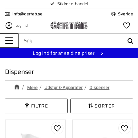
Sikker e-handel
Menu
info@gertab.se
Sverige
Log ind
Fa
Log ind for at se dine priser
Dispenser
Mere
Udstyr & Apparater
Dispenser
FILTRE
SORTER
Gem som favorit
Gem s