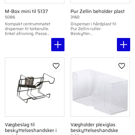
M-Box mini til 5137
Pur Zellin beholder plast
5086
3160
Kompakt centrummatet
Dispenser i hårdplast til
dispenser til tørkerulle.
Pur Zellin-ruller.
Enkel afrivning. Passer
Beskytter
til Tork small Katrin
tørrematerialet, holder
20,5 cm x 110 m, artikel
det hygiejnisk og gør
5137.
det nemt at dosere og
bruge.
Gem som favorit
Gem s
Vægbeslag til
Vægholder plexiglas
beskyttelseshandsker i
beskyttelseshandske