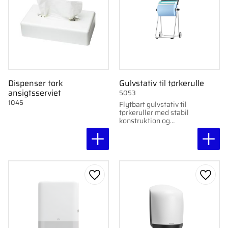
Dispenser tork
Gulvstativ til tørkerulle
ansigtsserviet
5053
1045
Flytbart gulvstativ til
tørkeruller med stabil
konstruktion og
ergonomisk design.
Nem påfyldning og
rivning.
Gem som favorit
Gem s