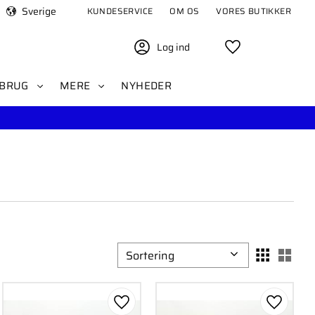
Sverige
KUNDESERVICE
OM OS
VORES BUTIKKER
Log ind
Favoritter
BRUG
MERE
NYHEDER
Vælg sorteringsmetode
Vælg
om favorit
Gem som favorit
Gem som