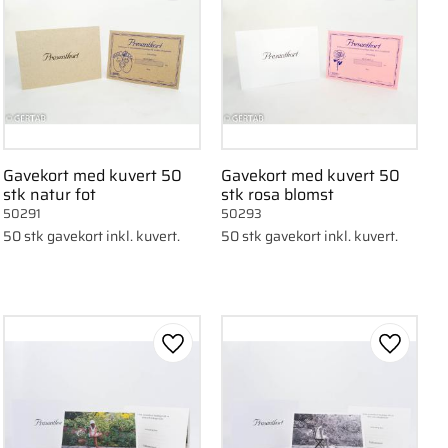
Gavekort med kuvert 50
Gavekort med kuvert 50
stk natur fot
stk rosa blomst
50291
50293
50 stk gavekort inkl. kuvert.
50 stk gavekort inkl. kuvert.
om favorit
Gem som favorit
Gem som