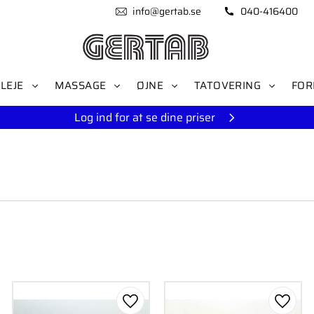
info@gertab.se
040-416400
LEJE
MASSAGE
ØJNE
TATOVERING
FOR
Log ind for at se dine priser
som favorit
Gem som favorit
Gem s