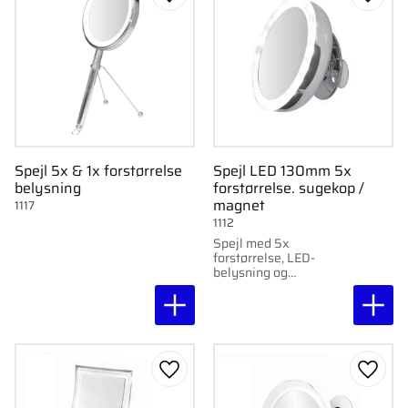
Gem som favorit
Gem s
Spejl 5x & 1x forstørrelse
Spejl LED 130mm 5x
belysning
forstørrelse. sugekop /
magnet
1117
1112
Spejl med 5x
forstørrelse, LED-
belysning og
magnetisk montering
til fleksibel vinkling.
130 mm i diameter.
Monteres med
sugekopper.
Gem som favorit
Gem s