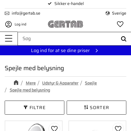
Sikker e-handel
Menu
info@gertab.se
Sverige
Log ind
Fa
Log ind for at se dine priser
Spejle med belysning
Mere
Udstyr & Apparater
Spejle
Spejle med belysning
FILTRE
SORTER