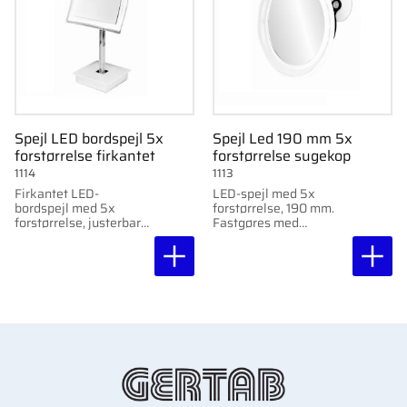
Spejl LED bordspejl 5x
Spejl Led 190 mm 5x
forstørrelse firkantet
forstørrelse sugekop
1114
1113
Firkantet LED-
LED-spejl med 5x
bordspejl med 5x
forstørrelse, 190 mm.
forstørrelse, justerbart
Fastgøres med
lys og automatisk
sugekopper.
slukning. Højde 400
Automatisk slukning
mm.
efter 10 min.
Batteridrevet (batterier
medfølger ikke).