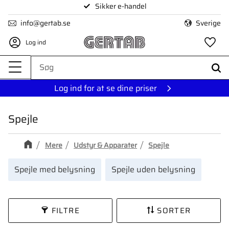
Sikker e-handel
Menu
info@gertab.se
Sverige
Log ind
Fa
Log ind for at se dine priser
Spejle
Mere
Udstyr & Apparater
Spejle
Spejle med belysning
Spejle uden belysning
FILTRE
SORTER