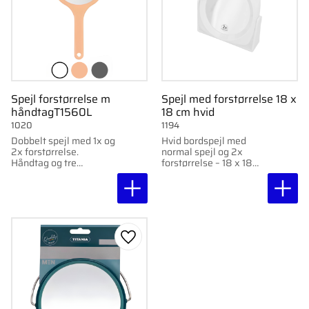
Spejl forstørrelse m
Spejl med forstørrelse 18 x
håndtagT1560L
18 cm hvid
1020
1194
Dobbelt spejl med 1x og
Hvid bordspejl med
2x forstørrelse.
normal spejl og 2x
Håndtag og tre
forstørrelse – 18 x 18
farvevalg.
cm.
Gem som favorit