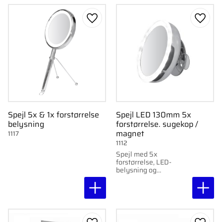
Gem som favorit
Gem s
Spejl 5x & 1x forstørrelse
Spejl LED 130mm 5x
belysning
forstørrelse. sugekop /
magnet
1117
1112
Spejl med 5x
forstørrelse, LED-
belysning og
magnetisk montering
til fleksibel vinkling.
130 mm i diameter.
Monteres med
sugekopper.