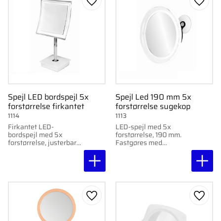
Gem som favorit
Gem s
Spejl LED bordspejl 5x
Spejl Led 190 mm 5x
forstørrelse firkantet
forstørrelse sugekop
1114
1113
Firkantet LED-
LED-spejl med 5x
bordspejl med 5x
forstørrelse, 190 mm.
forstørrelse, justerbart
Fastgøres med
lys og automatisk
sugekopper.
slukning. Højde 400
Automatisk slukning
mm.
efter 10 min.
Batteridrevet (batterier
medfølger ikke).
Gem som favorit
Gem s