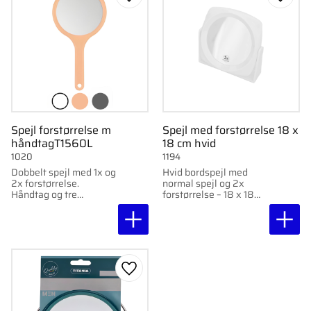
Gem som favorit
Gem s
Spejl forstørrelse m
Spejl med forstørrelse 18 x
håndtagT1560L
18 cm hvid
1020
1194
Dobbelt spejl med 1x og
Hvid bordspejl med
2x forstørrelse.
normal spejl og 2x
Håndtag og tre
forstørrelse – 18 x 18
farvevalg.
cm.
Gem som favorit