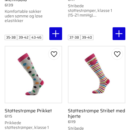
6139
Stribede
støttestrømper, klasse 1
Komfortable sokker
(15-21 mmHg).
uden sømme og løse
Anatomisk pasform for
elastikker
optimal blodcirkulation.
Perfekt til gravide og
ældre.
35-38
39-42
43-46
37-38
39-40
Gem som favorit
Gem s
Støttestrømpe Prikket
Støttestrømpe Stribet med
hjerte
6115
6119
Prikkede
støttestrømper, klasse 1
Stribede