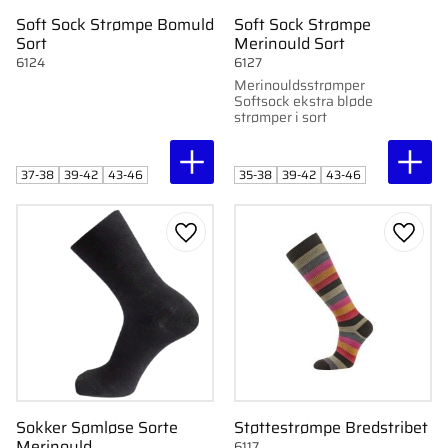
Soft Sock Strømpe Bomuld
Soft Sock Strømpe
Sort
Merinould Sort
6124
6127
Merinouldsstrømper
Softsock ekstra bløde
strømper i sort
37-38
39-42
43-46
35-38
39-42
43-46
Gem som favorit
Gem s
Sokker Sømløse Sorte
Støttestrømpe Bredstribet
Merinould
6117