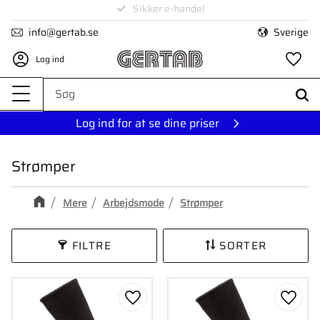
Levering på 1-4 dage
Sikker e-handel
Menu
info@gertab.se
Sverige
Log ind
Fa
Log ind for at se dine priser
Strømper
Mere
Arbejdsmode
Strømper
FILTRE
SORTER
Gem som favorit
Gem s