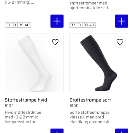
(15-21 mmHg).
støttestrømper med
Anatomisk pasform for
hjertemotiv, klasse 1
optimal blodcirkulation.
(15-21 mmHg).
Perfekt til gravide og
Anatomisk pasform for
ældre.
optimal blodcirkulation.
37-38
39-40
37-38
39-40
Perfekt til gravide og
ældre.
Gem som favorit
Gem s
Støttestrømpe hvid
Støttestrømpe sort
6104
6100
Hvid støttestrømpe
Sorte støttestrømper,
med 18-22 mmHg
klasse 1, med bred
kompression for
elastik og anatomisk
komfort og modvirkning
pasform. Strikket i
af hævelse. Indeholder
Sverige for optimal