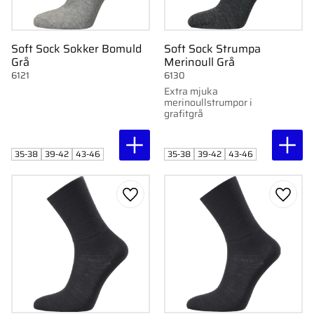
Soft Sock Sokker Bomuld
Soft Sock Strumpa
Grå
Merinoull Grå
6121
6130
Extra mjuka
merinoullstrumpor i
grafitgrå
35-38
39-42
43-46
35-38
39-42
43-46
Gem som favorit
Gem s