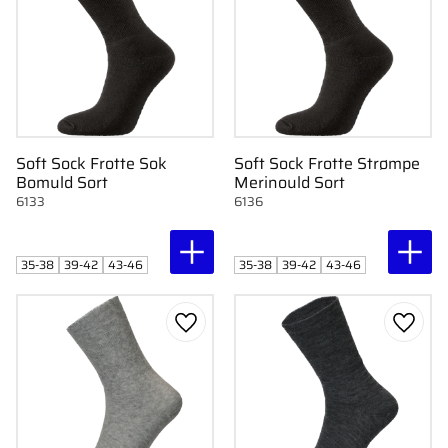
Soft Sock Frotte Sok
Soft Sock Frotte Strømpe
Bomuld Sort
Merinould Sort
6133
6136
35-38
39-42
43-46
35-38
39-42
43-46
Gem som favorit
Gem s