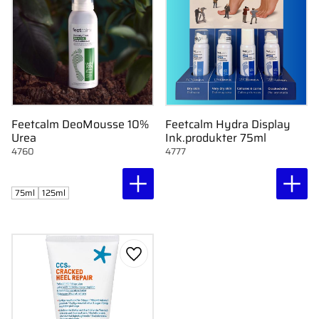
Feetcalm DeoMousse 10%
Feetcalm Hydra Display
Urea
Ink.produkter 75ml
4760
4777
75ml
125ml
Gem som favorit