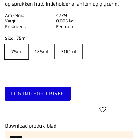
og sprukken hud. Indeholder allantoin og glycerin.
Artikelnr.
4729
Vægt
0,095 kg
Producent
Feetcalm
Size :
75ml
75ml
125ml
300ml
LOG IND FOR PRISER
Gem som favori
Download produktblad: