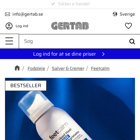
Levering på 1-4 dage
Menu
info@gertab.se
Sverige
Log ind
Fa
Log ind for at se dine priser
Fodpleje
Salver & Cremer
Feetcalm
BESTSELLER