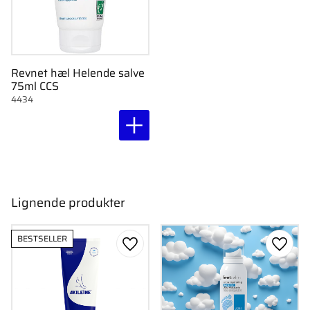
Revnet hæl Helende salve
75ml CCS
4434
Lignende produkter
BESTSELLER
Gem som favorit
Gem s