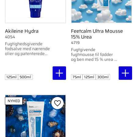
Akileine Hydra
Feetcalm Ultra Mousse
15% Urea
4054
4719
Fugtighedsgivende
fodsalve med nærende
Fugtgivende
olier og patenterede
fugtmousse til fødder
aktive ingredienser.
og ben med 15 % urea –
Reducerer tør hud og
absorberes hurtigt uden
hård hud allerede efter
at fedte. Til tør eller
7 dage.
sensitiv hud.
125ml
500ml
75ml
125ml
300ml
NYHED
Gem som favorit