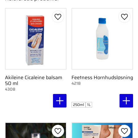
Gem som favorit
Gem s
Akileine Cicaleine balsam
Feetness Hornhudsløsning
50 ml
4218
4308
250ml
1L
Gem som favorit
Gem s