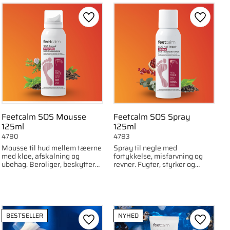
om favorit
Gem som favorit
Gem som
Feetcalm SOS Mousse
Feetcalm SOS Spray
125ml
125ml
4780
4783
Mousse til hud mellem tæerne
Spray til negle med
med kløe, afskalning og
fortykkelse, misfarvning og
ubehag. Beroliger, beskytter
revner. Fugter, styrker og
og fugter – uden at klistre.
beskytter negle og den
omkringliggende hud.
BESTSELLER
NYHED
om favorit
Gem som favorit
Gem som