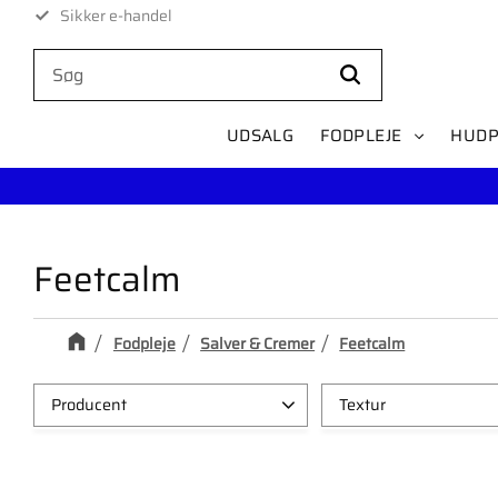
Sikker e-handel
Levering på 1-4 dage
UDSALG
FODPLEJE
HUDP
Feetcalm
Fodpleje
Salver & Cremer
Feetcalm
Producent
Textur
Feetcalm
12
Lätt creme
1
Spray
4