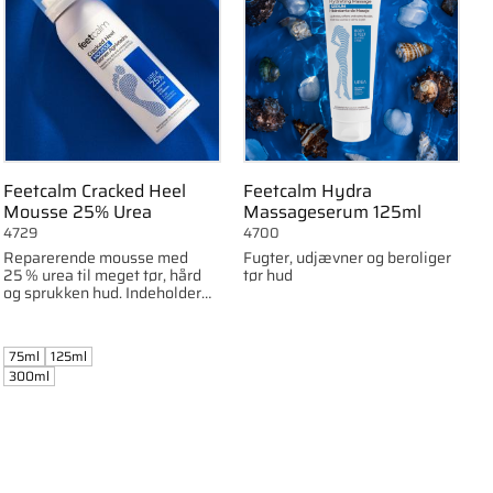
Feetcalm Cracked Heel
Feetcalm Hydra
Mousse 25% Urea
Massageserum 125ml
4729
4700
Reparerende mousse med
Fugter, udjævner og beroliger
25 % urea til meget tør, hård
tør hud
og sprukken hud. Indeholder
allantoin og glycerin.
75ml
125ml
300ml
om favorit