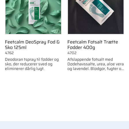
Feetcalm DeoSpray Fod &
Feetcalm Fotsalt Trætte
Sko 125ml
Fødder 400g
4762
4702
Deodoran tspray til fødder og
Afslappende fotsalt med
sko, der reducerer sved og
Dødehavssalte, urea, aloe vera
eliminerer dårlig lugt.
og lavendel. Blødgør, fugter og
lindrer trætte fødder