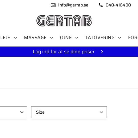
info@gertab.se
040-416400
LEJE
MASSAGE
ØJNE
TATOVERING
FOR
Log ind for at se dine priser
Size
300ml
3
125ml
6