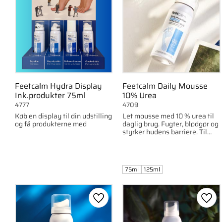
Feetcalm Hydra Display
Feetcalm Daily Mousse
Ink.produkter 75ml
10% Urea
4777
4709
Køb en display til din udstilling
Let mousse med 10 % urea til
og få produkterne med
daglig brug. Fugter, blødgør og
styrker hudens barriere. Til
normal til tør hud.
75ml
125ml
Gem som favorit
Gem 