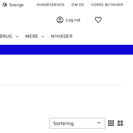
Sverige
KUNDESERVICE
OM OS
VORES BUTIKKER
Log ind
Favoritter
BRUG
MERE
NYHEDER
Vælg sorteringsmetode
Vælg