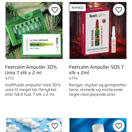
75ml
6
NYHED
l)
4
som favorit
Gem som favorit
Gem s
Feetcalm Ampuller 30%
Feetcalm Ampuller SOS 7
Urea 7 stk x 2 ml
stk x 2ml
4773
4774
Kraftfulde ampuller med 30 %
Rengør, styrker og genopretter
urea til meget tør, fortykket
tørre, revnede og misfarvede
eller hård hud. 7 stk x 2 ml.
negle med plejende olier.
som favorit
Gem som favorit
Gem s