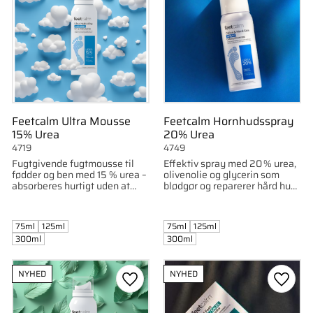
Feetcalm Ultra Mousse
Feetcalm Hornhudsspray
15% Urea
20% Urea
4719
4749
Fugtgivende fugtmousse til
Effektiv spray med 20 % urea,
fødder og ben med 15 % urea –
olivenolie og glycerin som
absorberes hurtigt uden at
blødgør og reparerer hård hud
fedte. Til tør eller sensitiv hud.
og revner. Ideel til pedicure og
hjemmepleje.
75ml
125ml
75ml
125ml
300ml
300ml
NYHED
NYHED
som favorit
Gem som favorit
Gem s