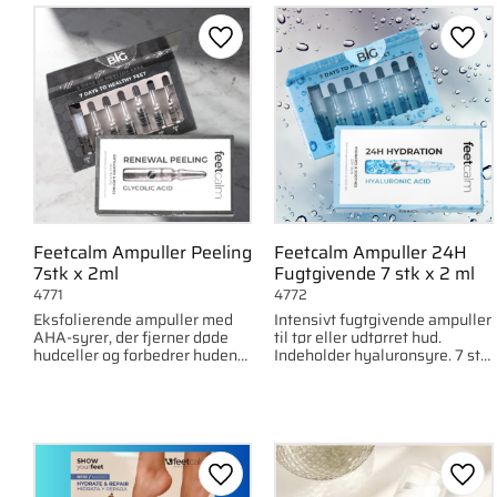
Mousse
7
Koncentrat (ampul
Gem som favorit
Gem 
Feetcalm Ampuller Peeling
Feetcalm Ampuller 24H
7stk x 2ml
Fugtgivende 7 stk x 2 ml
4771
4772
Eksfolierende ampuller med
Intensivt fugtgivende ampuller
AHA-syrer, der fjerner døde
til tør eller udtørret hud.
hudceller og forbedrer hudens
Indeholder hyaluronsyre. 7 stk
struktur. 7 x 2 ml.
x 2 ml.
Gem som favorit
Gem 