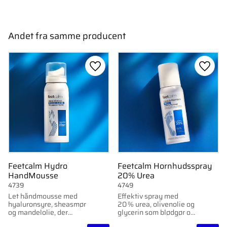
Andet fra samme producent
Gem som favorit
Gem s
Feetcalm Hydro
Feetcalm Hornhudsspray
HandMousse
20% Urea
4739
4749
Let håndmousse med
Effektiv spray med
hyaluronsyre, sheasmør
20 % urea, olivenolie og
og mandelolie, der
glycerin som blødgør og
fugter, blødgør og
reparerer hård hud og