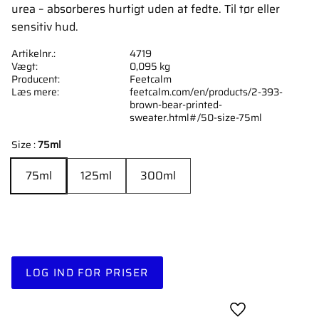
urea – absorberes hurtigt uden at fedte. Til tør eller
sensitiv hud.
Artikelnr.
4719
Vægt
0,095 kg
Producent
Feetcalm
Læs mere
feetcalm.com/en/products/2-393-
brown-bear-printed-
sweater.html#/50-size-75ml
Size :
75ml
75ml
125ml
300ml
LOG IND FOR PRISER
Gem som favori