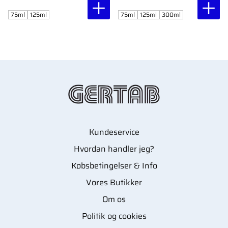
reparerer tørre hænder.
revner. Ideel til pedicure
Absorberes hurtigt
og hjemmepleje.
75ml
125ml
75ml
125ml
300ml
uden at fedte.
Kundeservice
Hvordan handler jeg?
Købsbetingelser & Info
Vores Butikker
Om os
Politik og cookies