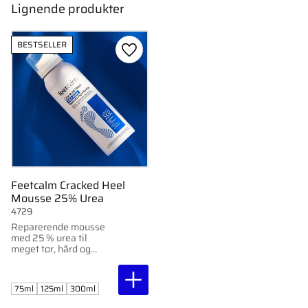
Lignende produkter
BESTSELLER
Gem som favorit
Feetcalm Cracked Heel
Mousse 25% Urea
4729
Reparerende mousse
med 25 % urea til
meget tør, hård og
sprukken hud.
Indeholder allantoin og
glycerin.
75ml
125ml
300ml