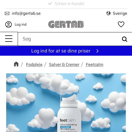
Levering på 1-4 dage
Menu
info@gertab.se
Sverige
Log ind
Fa
Log ind for at se dine priser
Fodpleje
Salver & Cremer
Feetcalm