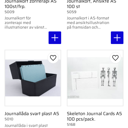
Journalkort zonterapi A5
Journalkort, Ansikte A5
100st/frp.
100 st
5009
5059
Journalkort för
Journalkort i A5-format
zonterapi med
med ansiktsillustration
illustrationer av vänster
på framsidan och
och höger fot i tre
textlinjerad baksida.
perspektiv. Textlinjerad
Plats för
baksida för
kundinformation. 100
patientinformation. 100
st/frp.
st/frp.
Add to favorites
Add to
Journallåda svart plast A5
Skeleton Journal Cards A5
100 pcs/pack.
5010
5168
Journallåda i svart plast