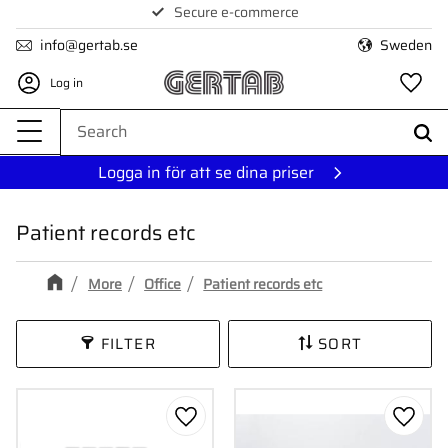
Secure e-commerce
Menu
info@gertab.se
Sweden
Log in
Fa
Logga in för att se dina priser
Patient records etc
More
Office
Patient records etc
FILTER
SORT
Add to favorites
Add to