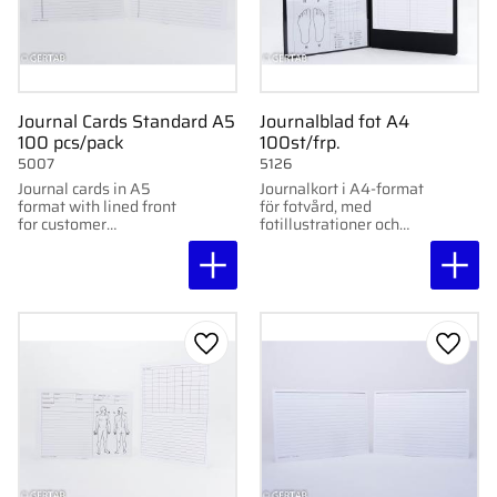
Journal Cards Standard A5
Journalblad fot A4
100 pcs/pack
100st/frp.
5007
5126
Journal cards in A5
Journalkort i A4-format
format with lined front
för fotvård, med
for customer
fotillustrationer och
information and
enkel dokumentation
documentation. Text-
på framsidan. Linjerad
lined back. 100
baksida för
pcs/pack.
anteckningar. 100
st/frp.
Add to favorites
Add to