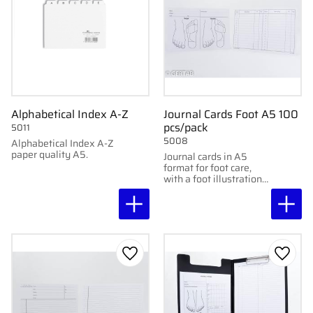
Alphabetical Index A-Z
Journal Cards Foot A5 100
pcs/pack
5011
5008
Alphabetical Index A-Z
paper quality A5.
Journal cards in A5
format for foot care,
with a foot illustration
on the front and lined
back for notes. 100
pcs/pack.
Add to favorites
Add to