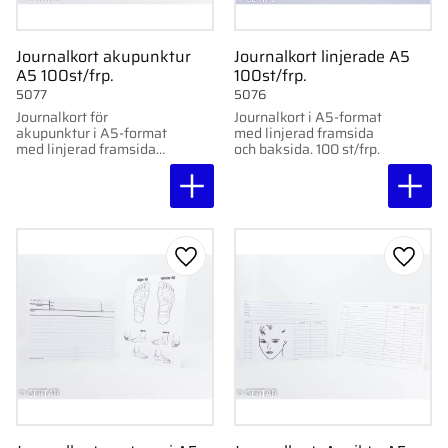
Journalkort akupunktur
Journalkort linjerade A5
A5 100st/frp.
100st/frp.
5077
5076
Journalkort för
Journalkort i A5-format
akupunktur i A5-format
med linjerad framsida
med linjerad framsida
och baksida. 100 st/frp.
och tabellrutad
baksida. 100 st/frp.
Add to favorites
Add to